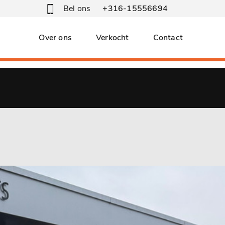
Bel ons
+316-15556694
Over ons
Verkocht
Contact