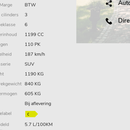
Auto
Marge
BTW
 cilinders
3
Direc
ieklasse
6
erinhoud
1199 CC
gen
110 PK
elheid
187 km/h
serie
SUV
ht
1190 KG
rekgewicht
840 KG
ermogen
605 KG
Bij aflevering
elabel
deld
5.7 L/100KM