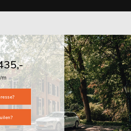
435,-
p/m
eresse?
ruilen?