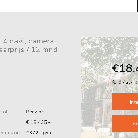
l 4 navi, camera,
aarprijs / 12 mnd
€18.
€ 372,- 
Int
stof
Benzine
€ 18.435,-
In
per maand
€372,- p/m