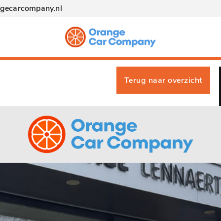
ngecarcompany.nl
Terug naar overzicht