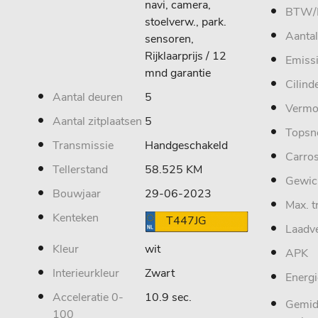
navi, camera,
BTW/
stoelverw., park.
Aantal
sensoren,
Rijklaarprijs / 12
Emiss
mnd garantie
Cilind
Aantal deuren
5
Vermo
Aantal zitplaatsen
5
Topsn
Transmissie
Handgeschakeld
Carros
Tellerstand
58.525 KM
Gewic
Bouwjaar
29-06-2023
Max. t
Kenteken
T447JG
Laadv
Kleur
wit
APK
Interieurkleur
Zwart
Energi
Acceleratie 0-
10.9 sec.
Gemid
100