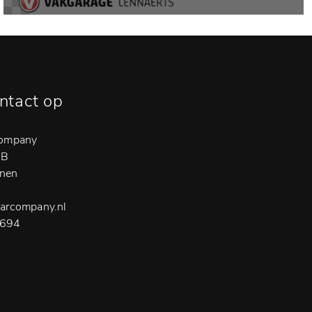
ntact op
Company
6B
nen
arcompany.nl
694