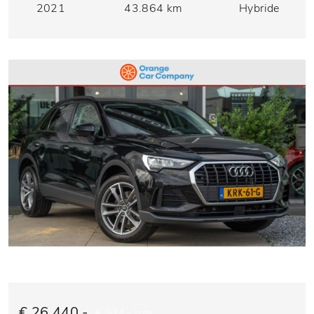
2021
43.864 km
Hybride
€ 26.440,-
€ 534,- p/m