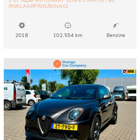
2.0T Super AUTOMAAT 320PK CARPLAY etc
(RIJKLAARPRIJS/BOVAG)
2018
102.554 km
Benzine