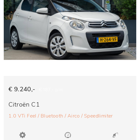
€ 9.240,-
€ 187,- p/m
Citroën C1
1.0 VTi Feel / Bluetooth / Airco / Speedlimiter