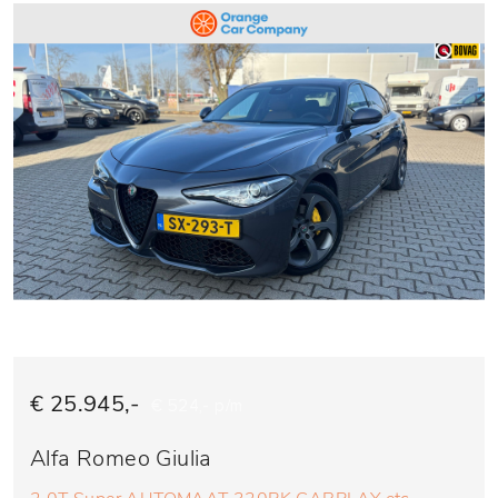
€ 25.945,-
€ 524,- p/m
Alfa Romeo Giulia