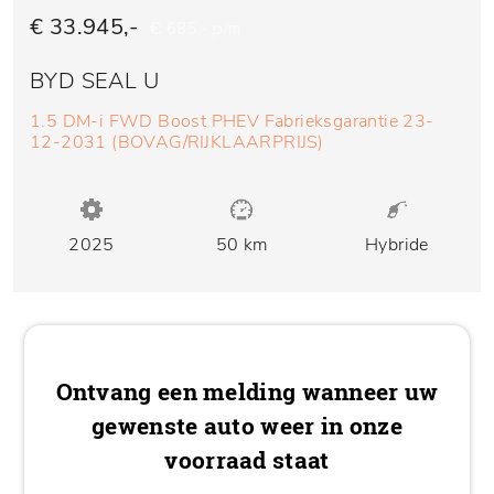
€ 33.945,-
€ 685,- p/m
BYD SEAL U
1.5 DM-i FWD Boost PHEV Fabrieksgarantie 23-
12-2031 (BOVAG/RIJKLAARPRIJS)
2025
50 km
Hybride
Ontvang een melding wanneer uw
gewenste auto weer in onze
voorraad staat