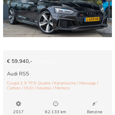
€ 59.940,-
€ 1.210,- p/m
Audi RS5
Coupé 2.9 TFSI Quatro / Keramische / Massage /
Carbon / HUD / Keyless / Memory
2017
62.133 km
Benzine