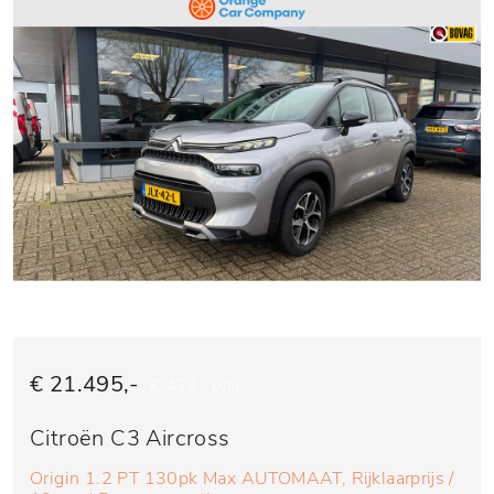
€ 21.495,-
€ 434,- p/m
Citroën C3 Aircross
Origin 1.2 PT 130pk Max AUTOMAAT, Rijklaarprijs /