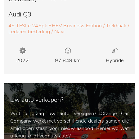
Audi Q3
45 TFSI e 245pk PHEV Business Edition / Trekhaak /
Lederen bekleding / Navi
2022
97.848 km
Hybride
Uw auto verkopen?
Wilt u graag uw auto verkopen? Orange Car
Company werkt met verschillende dealers samen die
altijd open staan voor nieuw aanbod. Benieuwd wat
u terug krijgt voor uw auto?