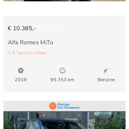
€ 10.385,-
€ 210,- p/m
Alfa Romeo MiTo
0.9 TwinAir Urban
2019
95.353 km
Benzine