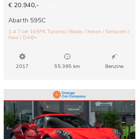
€ 20.940,-
€ 423,- p/m
Abarth 595C
1.4 T-Jet 165PK Turismo / Beats / Xenon / Sensoren /
Navi / DAB+
2017
55.395 km
Benzine