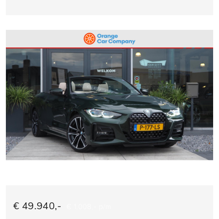
€ 49.940,-
€ 1.008,- p/m