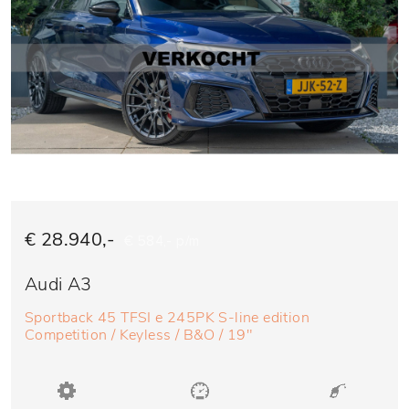
€ 28.940,-
€ 584,- p/m
Audi A3
Sportback 45 TFSI e 245PK S-line edition
Competition / Keyless / B&O / 19"