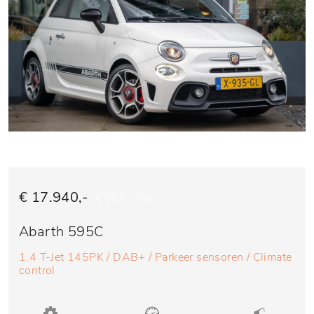
€ 17.940,-
€ 362,- p/m
Abarth 595C
1.4 T-Jet 145PK / DAB+ / Parkeer sensoren / Climate
control