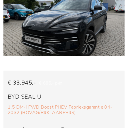
€ 33.945,-
€ 685,- p/m
BYD SEAL U
1.5 DM-i FWD Boost PHEV Fabrieksgarantie 04-
2032 (BOVAG/RIJKLAARPRIJS)