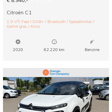
€ 8.940,-
€ 180,- p/m
Citroën C1
1.0 VTi Feel / DAB+ / Bluetooth / Speedlimiter /
Getint glas / Airco
2020
62.220 km
Benzine