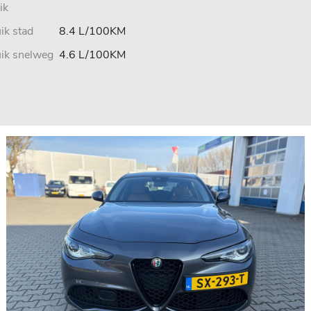
ik
ik stad
8.4 L/100KM
uik snelweg
4.6 L/100KM