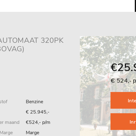
r AUTOMAAT 320PK
/BOVAG)
€25.
€ 524,- 
Int
stof
Benzine
€ 25.945,-
In
per maand
€524,- p/m
Marge
Marge