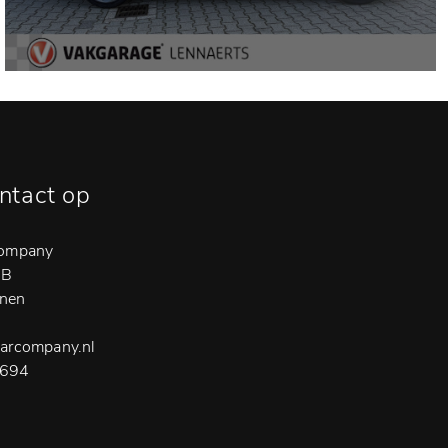
ntact op
Company
6B
nen
arcompany.nl
694