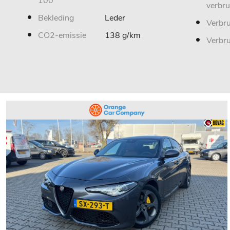
100
verbru
Bekleding
Leder
Verbru
CO2-emissie
138 g/km
Verbr