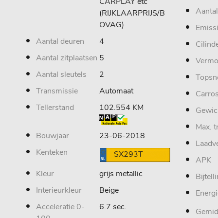
CARPLAY etc
Aantal
(RIJKLAARPRIJS/B
OVAG)
Emiss
Aantal deuren
4
Cilind
Aantal zitplaatsen
5
Vermo
Aantal sleutels
2
Topsn
Transmissie
Automaat
Carros
Tellerstand
102.554 KM
Gewic
Max. t
Bouwjaar
23-06-2018
Laadv
Kenteken
SX293T
APK
Kleur
grijs metallic
Bijtell
Interieurkleur
Beige
Energi
Acceleratie 0-
6.7 sec.
Gemid