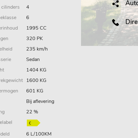
Auto
 cilinders
4
ieklasse
6
Direc
erinhoud
1995 CC
gen
320 PK
elheid
235 km/h
serie
Sedan
ht
1404 KG
rekgewicht
1600 KG
ermogen
601 KG
Bij aflevering
ing
22 %
elabel
deld
6 L/100KM