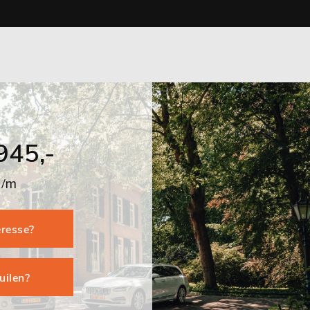
945,-
p/m
eresse?
ruilen?