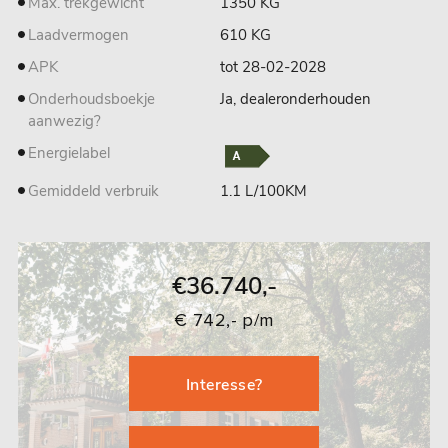
Max. trekgewicht
1350 KG
Laadvermogen
610 KG
APK
tot 28-02-2028
Onderhoudsboekje
Ja, dealeronderhouden
aanwezig?
Energielabel
Gemiddeld verbruik
1.1 L/100KM
€36.740,-
€ 742,- p/m
Interesse?