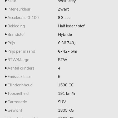
Kleur
Wolf Grey
Interieurkleur
Zwart
Acceleratie 0-100
8.3 sec.
Bekleding
Half leder / stof
Brandstof
Hybride
Prijs
€ 36.740,-
Prijs per maand
€742,- p/m
BTW/Marge
BTW
Aantal cilinders
4
Emissieklasse
6
Cilinderinhoud
1598 CC
Topsnelheid
191 km/h
Carrosserie
SUV
Gewicht
1805 KG