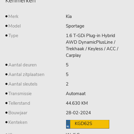
Kenmerken
Merk
Kia
Model
Sportage
Type
1.6 T-GDi Plug-in Hybrid
AWD DynamicPlusLine /
Trekhaak / Keyless / ACC /
Carplay
Aantal deuren
5
Aantal zitplaatsen
5
Aantal sleutels
2
Transmissie
Automaat
Tellerstand
44.630 KM
Bouwjaar
28-02-2024
Kenteken
KGD62S