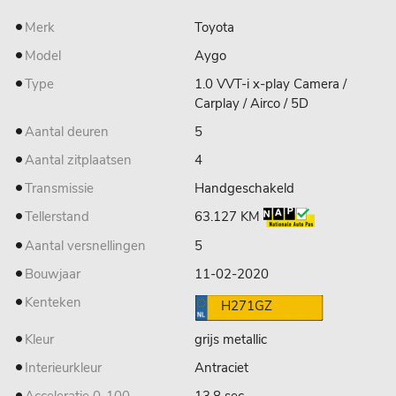
Merk
Toyota
Model
Aygo
Type
1.0 VVT-i x-play Camera /
Carplay / Airco / 5D
Aantal deuren
5
Aantal zitplaatsen
4
Transmissie
Handgeschakeld
Tellerstand
63.127 KM
Aantal versnellingen
5
Bouwjaar
11-02-2020
Kenteken
H271GZ
Kleur
grijs metallic
Interieurkleur
Antraciet