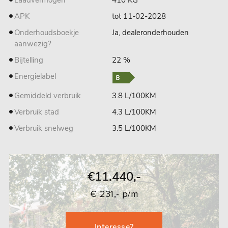
Laadvermogen
410 KG
APK
tot 11-02-2028
Onderhoudsboekje
Ja, dealeronderhouden
aanwezig?
Bijtelling
22 %
Energielabel
Gemiddeld verbruik
3.8 L/100KM
Verbruik stad
4.3 L/100KM
Verbruik snelweg
3.5 L/100KM
€11.440,-
€ 231,- p/m
Interesse?