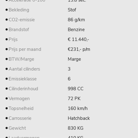
Acceleratie 0-100
13.8 sec.
Bekleding
Stof
CO2-emissie
86 g/km
Brandstof
Benzine
Prijs
€ 11.440,-
Prijs per maand
€231,- p/m
BTW/Marge
Marge
Aantal cilinders
3
Emissieklasse
6
Cilinderinhoud
998 CC
Vermogen
72 PK
Topsnelheid
160 km/h
Carrosserie
Hatchback
Gewicht
830 KG