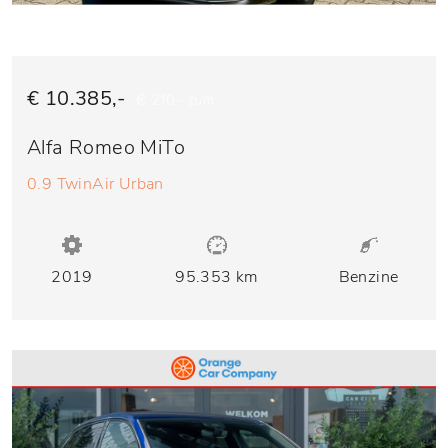
€ 10.385,-
€ 210,- p/m
Alfa Romeo MiTo
0.9 TwinAir Urban
2019
95.353 km
Benzine