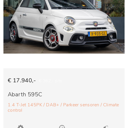
€ 17.940,-
€ 362,- p/m
Abarth 595C
1.4 T-Jet 145PK / DAB+ / Parkeer sensoren / Climate
control