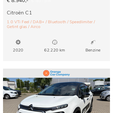
€ 8.940,-
€ 180,- p/m
Citroën C1
1.0 VTi Feel / DAB+ / Bluetooth / Speedlimiter /
Getint glas / Airco
2020
62.220 km
Benzine