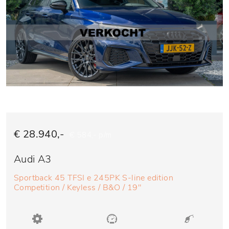
€ 28.940,-
€ 584,- p/m
Audi A3
Sportback 45 TFSI e 245PK S-line edition
Competition / Keyless / B&O / 19"