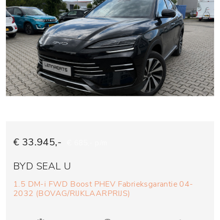
€ 33.945,-
€ 685,- p/m
BYD SEAL U
1.5 DM-i FWD Boost PHEV Fabrieksgarantie 04-
2032 (BOVAG/RIJKLAARPRIJS)