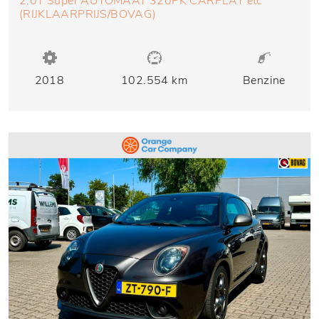
2.0T Super AUTOMAAT 320PK CARPLAY etc
(RIJKLAARPRIJS/BOVAG)
2018
102.554 km
Benzine