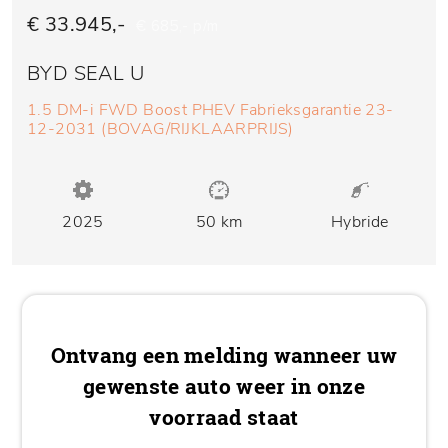
€ 33.945,-
€ 685,- p/m
BYD SEAL U
1.5 DM-i FWD Boost PHEV Fabrieksgarantie 23-
12-2031 (BOVAG/RIJKLAARPRIJS)
2025
50 km
Hybride
Ontvang een melding wanneer uw
gewenste auto weer in onze
voorraad staat