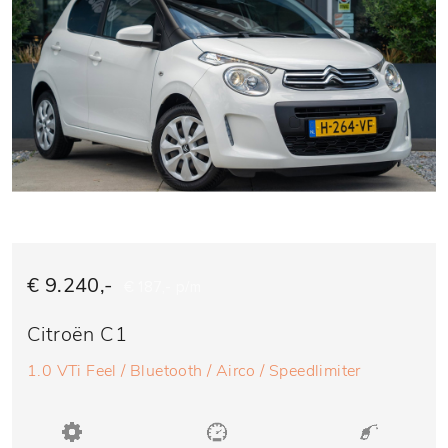
€ 9.240,-
€ 187,- p/m
Citroën C1
1.0 VTi Feel / Bluetooth / Airco / Speedlimiter