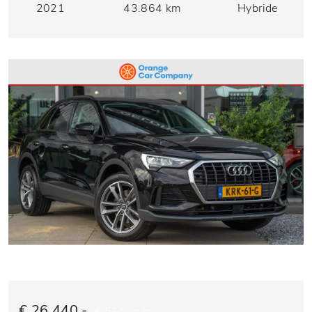
2021
43.864 km
Hybride
€ 26.440,-
€ 534,- p/m