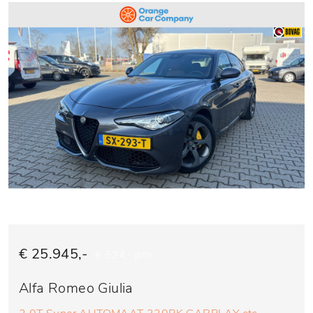
€ 25.945,-
€ 524,- p/m
Alfa Romeo Giulia