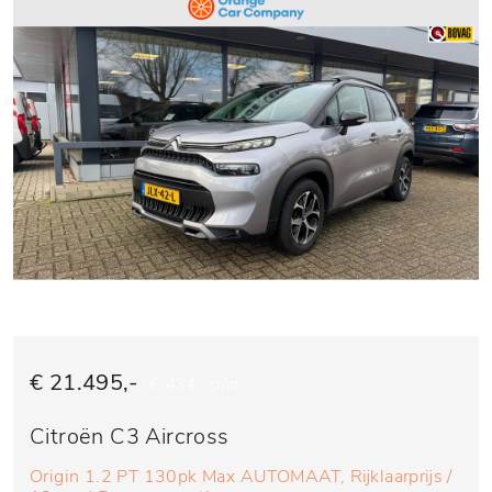
€ 21.495,-
€ 434,- p/m
Citroën C3 Aircross
Origin 1.2 PT 130pk Max AUTOMAAT, Rijklaarprijs /