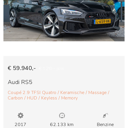
€ 59.940,-
€ 1.210,- p/m
Audi RS5
Coupé 2.9 TFSI Quatro / Keramische / Massage /
Carbon / HUD / Keyless / Memory
2017
62.133 km
Benzine