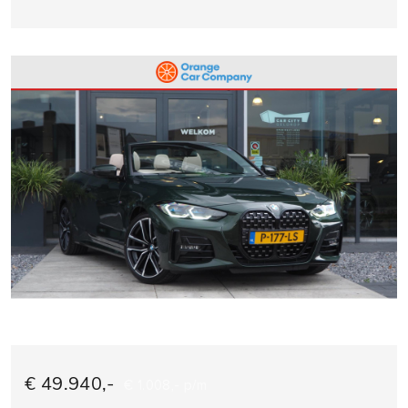
€ 49.940,-
€ 1.008,- p/m