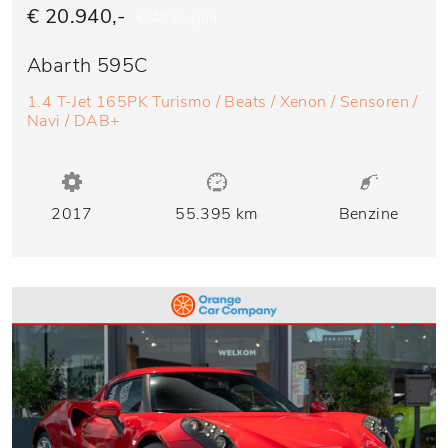
€ 20.940,-
€ 423,- p/m
Abarth 595C
1.4 T-Jet 165PK Turismo / Beats / Xenon / Sensoren /
Navi / DAB+
2017
55.395 km
Benzine