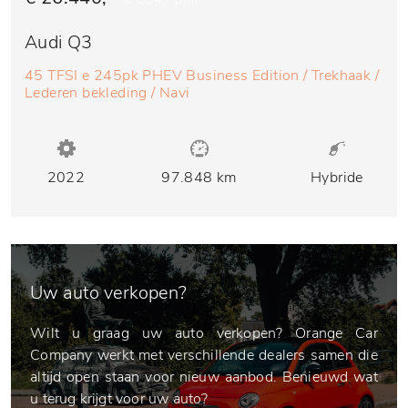
Audi Q3
45 TFSI e 245pk PHEV Business Edition / Trekhaak /
Lederen bekleding / Navi
2022
97.848 km
Hybride
Uw auto verkopen?
Wilt u graag uw auto verkopen? Orange Car
Company werkt met verschillende dealers samen die
altijd open staan voor nieuw aanbod. Benieuwd wat
u terug krijgt voor uw auto?