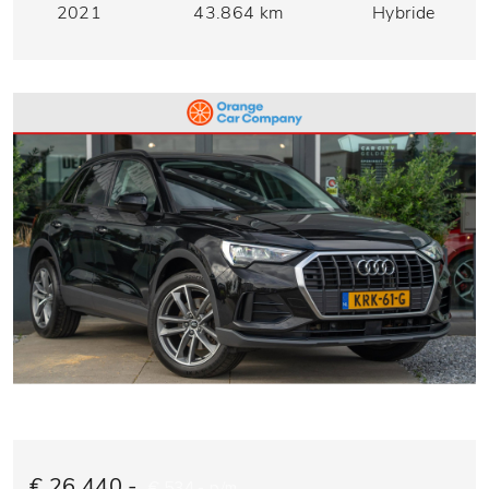
2021
43.864 km
Hybride
€ 26.440,-
€ 534,- p/m