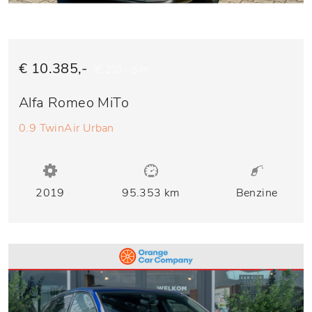
€ 10.385,-
€ 210,- p/m
Alfa Romeo MiTo
0.9 TwinAir Urban
2019
95.353 km
Benzine