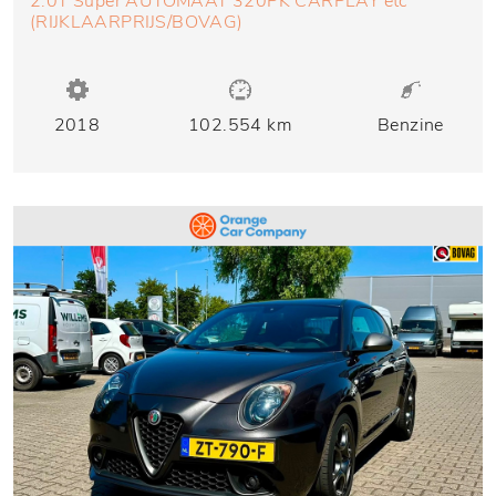
2.0T Super AUTOMAAT 320PK CARPLAY etc
(RIJKLAARPRIJS/BOVAG)
2018
102.554 km
Benzine