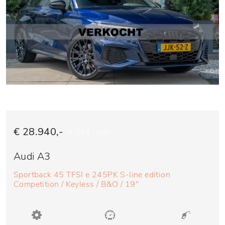
€ 28.940,-
€ 584,- p/m
Audi A3
Sportback 45 TFSI e 245PK S-line edition
Competition / Keyless / B&O / 19"