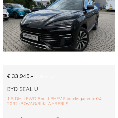
€ 33.945,-
€ 685,- p/m
BYD SEAL U
1.5 DM-i FWD Boost PHEV Fabrieksgarantie 04-
2032 (BOVAG/RIJKLAARPRIJS)