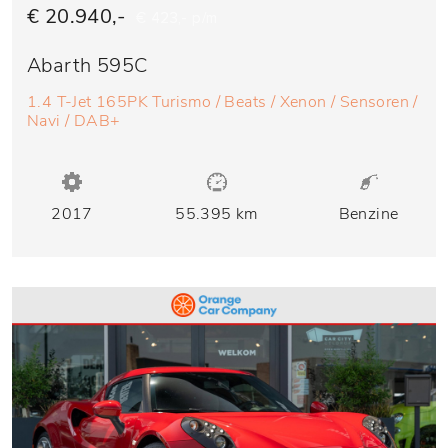
€ 20.940,-
€ 423,- p/m
Abarth 595C
1.4 T-Jet 165PK Turismo / Beats / Xenon / Sensoren /
Navi / DAB+
2017
55.395 km
Benzine