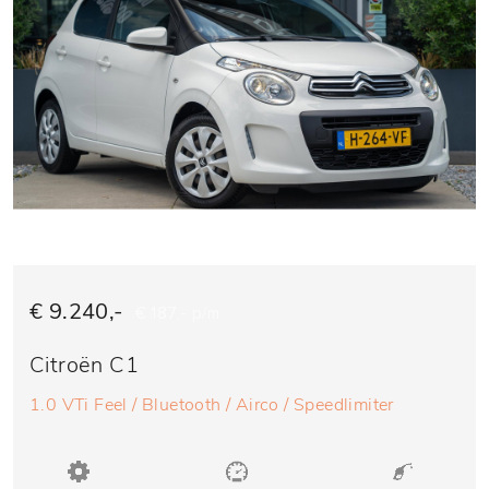
€ 9.240,-
€ 187,- p/m
Citroën C1
1.0 VTi Feel / Bluetooth / Airco / Speedlimiter