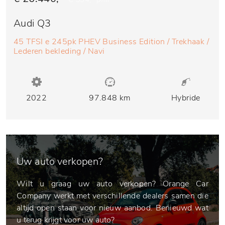
Audi Q3
45 TFSI e 245pk PHEV Business Edition / Trekhaak /
Lederen bekleding / Navi
2022
97.848 km
Hybride
Uw auto verkopen?
Wilt u graag uw auto verkopen? Orange Car
Company werkt met verschillende dealers samen die
altijd open staan voor nieuw aanbod. Benieuwd wat
u terug krijgt voor uw auto?