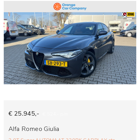
€ 25.945,-
€ 524,- p/m
Alfa Romeo Giulia