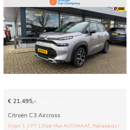
€ 21.495,-
€ 434,- p/m
Citroën C3 Aircross
Origin 1.2 PT 130pk Max AUTOMAAT, Rijklaarprijs /