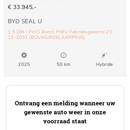
€ 33.945,-
€ 685,- p/m
BYD SEAL U
1.5 DM-i FWD Boost PHEV Fabrieksgarantie 23-
12-2031 (BOVAG/RIJKLAARPRIJS)
2025
50 km
Hybride
Ontvang een melding wanneer uw
gewenste auto weer in onze
voorraad staat