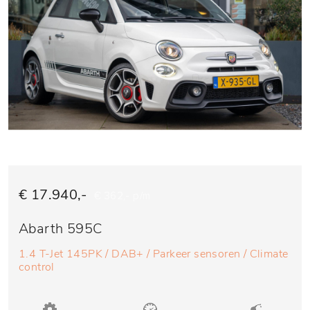
€ 17.940,-
€ 362,- p/m
Abarth 595C
1.4 T-Jet 145PK / DAB+ / Parkeer sensoren / Climate
control