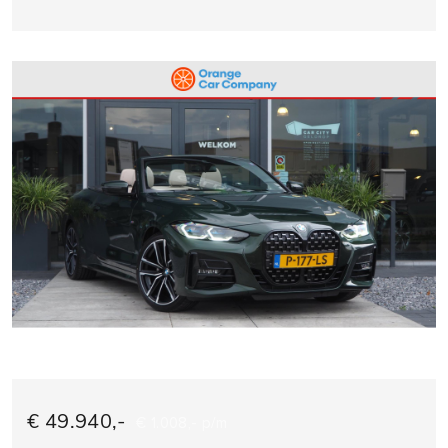
€ 49.940,-
€ 1.008,- p/m