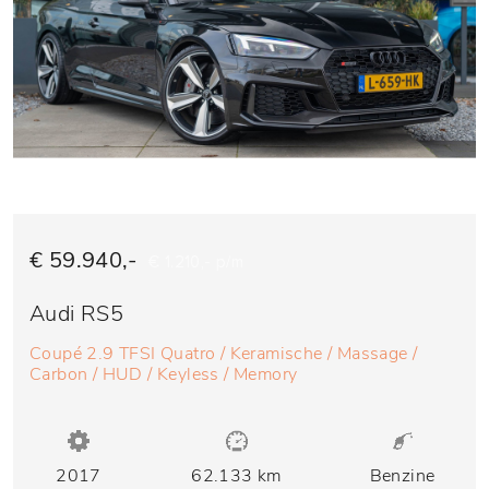
€ 59.940,-
€ 1.210,- p/m
Audi RS5
Coupé 2.9 TFSI Quatro / Keramische / Massage /
Carbon / HUD / Keyless / Memory
2017
62.133 km
Benzine