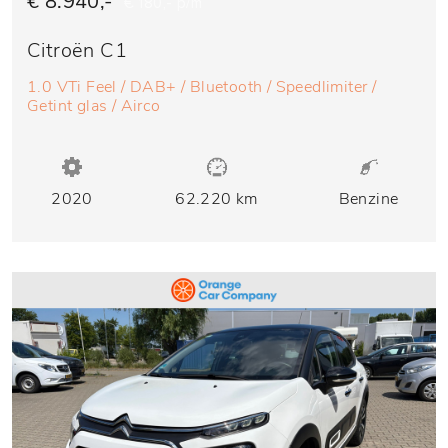
€ 8.940,-
€ 180,- p/m
Citroën C1
1.0 VTi Feel / DAB+ / Bluetooth / Speedlimiter /
Getint glas / Airco
2020
62.220 km
Benzine