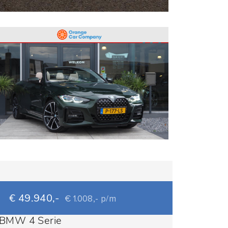
€ 49.940,-
€ 1.008,- p/m
BMW 4 Serie