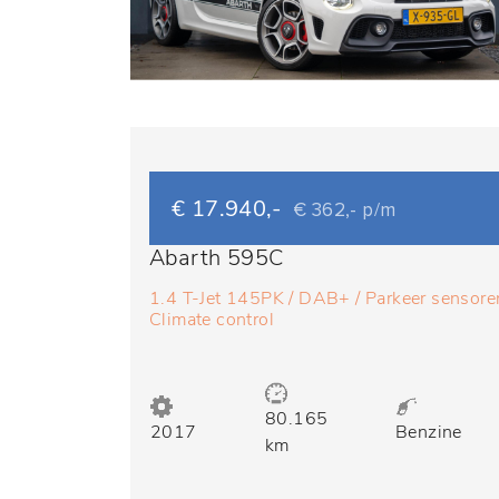
€ 17.940,-
€ 362,- p/m
Abarth 595C
1.4 T-Jet 145PK / DAB+ / Parkeer sensoren
Climate control
80.165
2017
Benzine
km