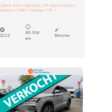
Cabrio 420i High Exec / M-Sport / Laser /
Memory / H&K / Keyless / 19" /
Stoelverwarming / Carplay / Ambient / Camera
60.304
2022
Benzine
km