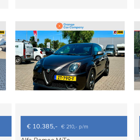
€ 10.385,-
€ 210,- p/m