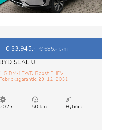
€ 33.945,-
€ 685,- p/m
BYD SEAL U
1.5 DM-i FWD Boost PHEV
Fabrieksgarantie 23-12-2031
(BOVAG/RIJKLAARPRIJS)
2025
50 km
Hybride