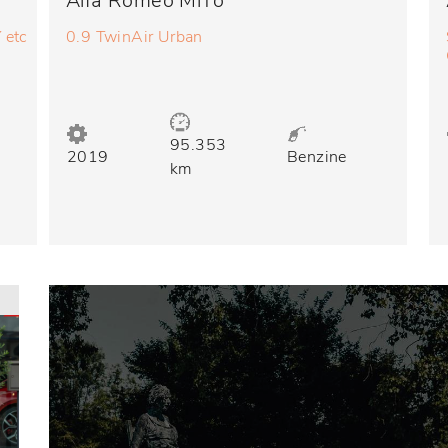
Alfa Romeo MiTo
 etc
0.9 TwinAir Urban
95.353
2019
Benzine
km