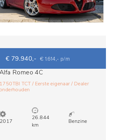
€ 79.940,-
€ 1.614,- p/m
Alfa Romeo 4C
1750TBI TCT / Eerste eigenaar / Dealer
onderhouden
26.844
2017
Benzine
km