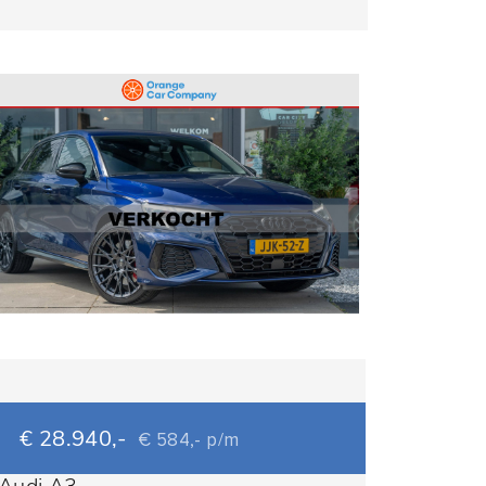
€ 28.940,-
€ 584,- p/m