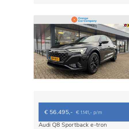
€ 56.495,-
€ 1.141,- p/m
Audi Q8 Sportback e-tron