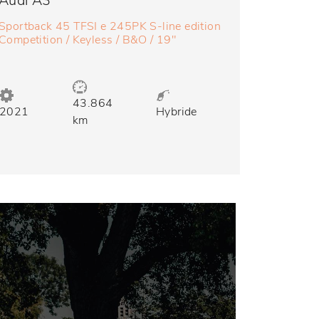
Audi A3
Sportback 45 TFSI e 245PK S-line edition
Competition / Keyless / B&O / 19"
43.864
2021
Hybride
km