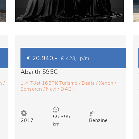
€ 20.940,-
€ 423,- p/m
Abarth 595C
 /
1.4 T-Jet 165PK Turismo / Beats / Xenon /
Sensoren / Navi / DAB+
55.395
2017
Benzine
km