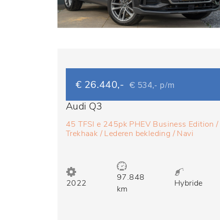
€ 26.440,-
€ 534,- p/m
Audi Q3
45 TFSI e 245pk PHEV Business Edition /
Trekhaak / Lederen bekleding / Navi
97.848
2022
Hybride
km