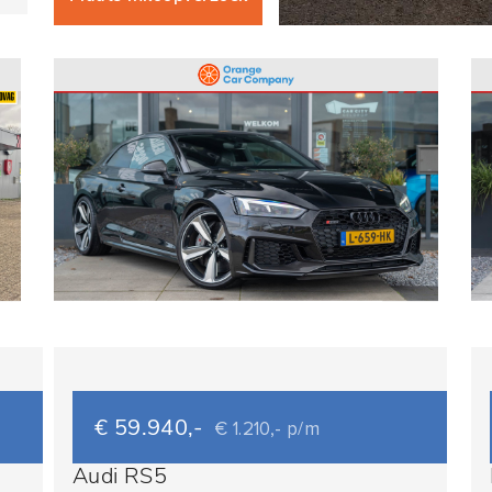
€ 59.940,-
€ 1.210,- p/m
Audi RS5