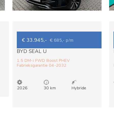
€ 33.945,-
€ 685,- p/m
BYD SEAL U
1.5 DM-i FWD Boost PHEV
Fabrieksgarantie 04-2032
(BOVAG/RIJKLAARPRIJS)
2026
30 km
Hybride