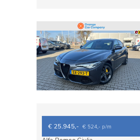
€ 25.945,-
€ 524,- p/m