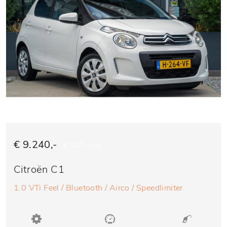
€ 9.240,-
€ 187,- p/m
Citroën C1
1.0 VTi Feel / Bluetooth / Airco / Speedlimiter