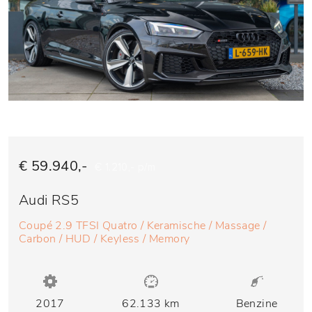
€ 59.940,-
€ 1.210,- p/m
Audi RS5
Coupé 2.9 TFSI Quatro / Keramische / Massage /
Carbon / HUD / Keyless / Memory
2017
62.133 km
Benzine