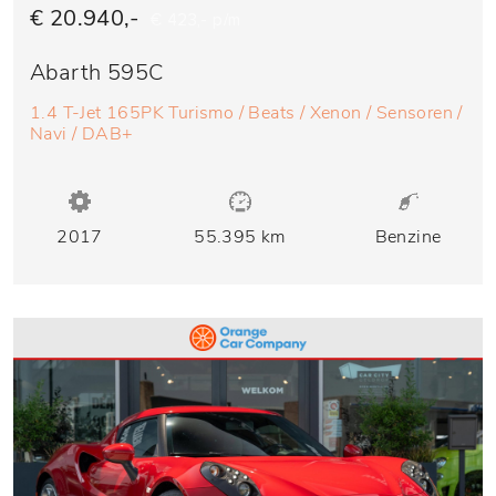
€ 20.940,-
€ 423,- p/m
Abarth 595C
1.4 T-Jet 165PK Turismo / Beats / Xenon / Sensoren /
Navi / DAB+
2017
55.395 km
Benzine