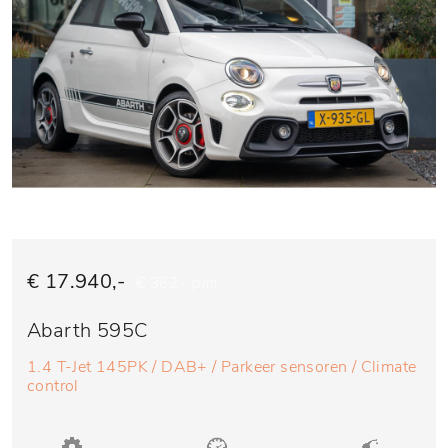
€ 17.940,-
€ 362,- p/m
Abarth 595C
1.4 T-Jet 145PK / DAB+ / Parkeer sensoren / Climate
control