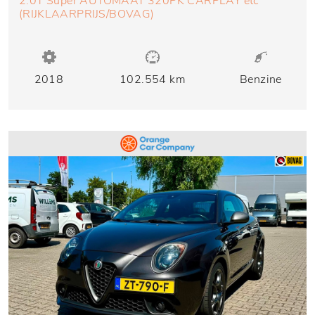
2.0T Super AUTOMAAT 320PK CARPLAY etc
(RIJKLAARPRIJS/BOVAG)
2018
102.554 km
Benzine