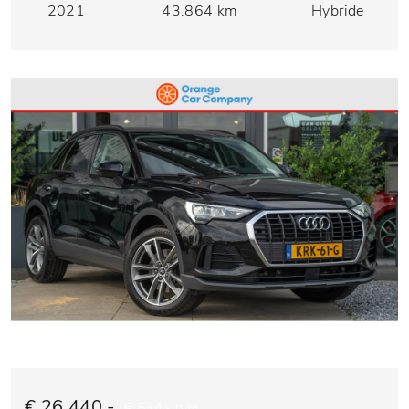
2021
43.864 km
Hybride
€ 26.440,-
€ 534,- p/m