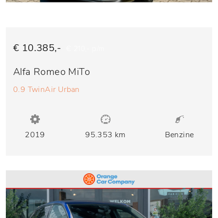
€ 10.385,-
€ 210,- p/m
Alfa Romeo MiTo
0.9 TwinAir Urban
2019
95.353 km
Benzine