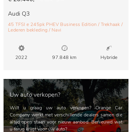
Audi Q3
45 TFSI e 245pk PHEV Business Edition / Trekhaak /
Lederen bekleding / Navi
2022
97.848 km
Hybride
Uw auto verkopen?
Wilt u graag uw auto verkopen? Orange Car
Company werkt met verschillende dealers samen die
altijd open staan voor nieuw aanbod. Benieuwd wat
u terug krijgt voor uw auto?