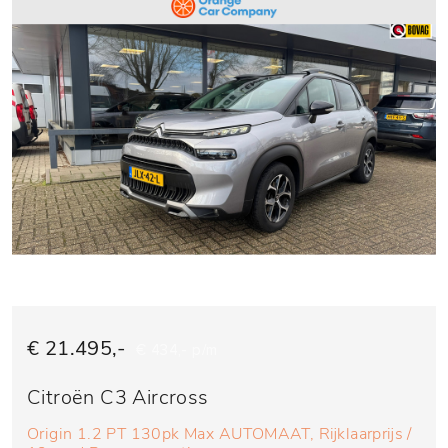
€ 21.495,-
€ 434,- p/m
Citroën C3 Aircross
Origin 1.2 PT 130pk Max AUTOMAAT, Rijklaarprijs /