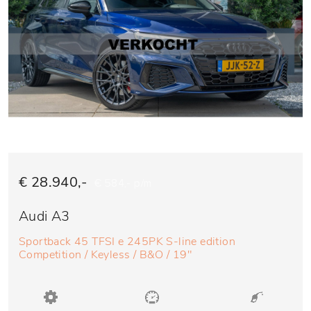
€ 28.940,-
€ 584,- p/m
Audi A3
Sportback 45 TFSI e 245PK S-line edition
Competition / Keyless / B&O / 19"