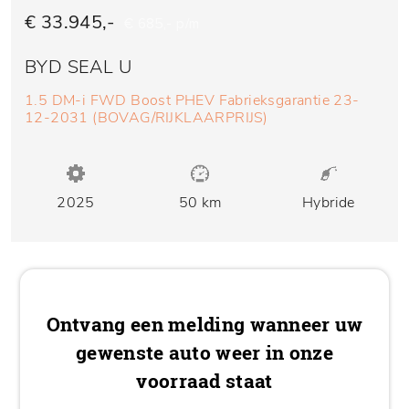
€ 33.945,-
€ 685,- p/m
BYD SEAL U
1.5 DM-i FWD Boost PHEV Fabrieksgarantie 23-
12-2031 (BOVAG/RIJKLAARPRIJS)
2025
50 km
Hybride
Ontvang een melding wanneer uw
gewenste auto weer in onze
voorraad staat