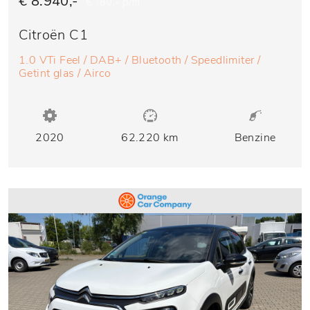
€ 8.940,-
€ 180,- p/m
Citroën C1
1.0 VTi Feel / DAB+ / Bluetooth / Speedlimiter /
Getint glas / Airco
2020
62.220 km
Benzine