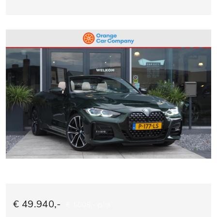
€ 49.940,-
€ 1.008,- p/m