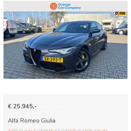
€ 25.945,-
€ 524,- p/m
Alfa Romeo Giulia