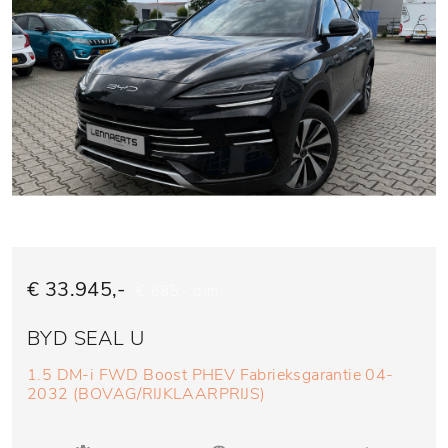
€ 33.945,-
€ 685,- p/m
BYD SEAL U
1.5 DM-i FWD Boost PHEV Fabrieksgarantie 04-
2032 (BOVAG/RIJKLAARPRIJS)